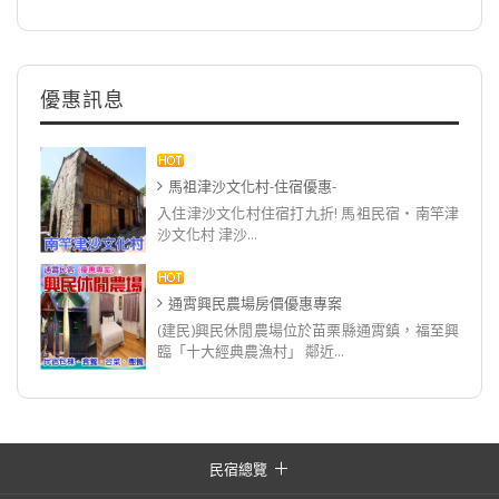
優惠訊息
馬祖津沙文化村-住宿優惠-
入住津沙文化村住宿打九折! 馬祖民宿‧南竿津
沙文化村 津沙...
通霄興民農場房價優惠專案
(建民)興民休閒農場位於苗栗縣通霄鎮，福至興
臨「十大經典農漁村」 鄰近...
民宿總覽