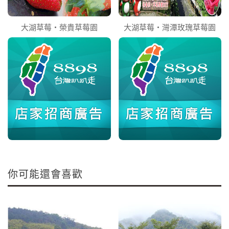
大湖草莓‧榮貴草莓園
大湖草莓‧灣潭玫瑰草莓園
你可能還會喜歡